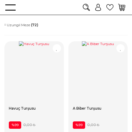
Uzungil Meze
(72)
Havuç Turşusu
A Biber Turşusu
0,00 ₺
0,00 ₺
%99
%99