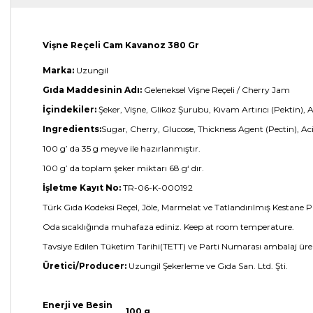
Vişne Reçeli Cam Kavanoz 380 Gr
Marka:
Uzungil
Gıda Maddesinin Adı:
Geleneksel Vişne Reçeli / Cherry Jam
İçindekiler:
Şeker, Vişne, Glikoz Şurubu, Kıvam Artırıcı (Pektin), Asi
Ingredients:
Sugar, Cherry, Glucose, Thickness Agent (Pectin), Aci
100 g’ da 35 g meyve ile hazırlanmıştır.
100 g’ da toplam şeker miktarı 68 g‘ dır.
İşletme Kayıt No:
TR-06-K-000192
Türk Gıda Kodeksi Reçel, Jöle, Marmelat ve Tatlandırılmış Kestane Pü
Oda sıcaklığında muhafaza ediniz. Keep at room temperature.
Tavsiye Edilen Tüketim Tarihi(TETT) ve Parti Numarası ambalaj ürer
Üretici/Producer:
Uzungil Şekerleme ve Gıda San. Ltd. Şti.
Enerji ve Besin
100 g