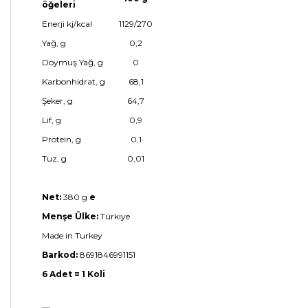
öğeleri
Enerji kj/kcal
1129/270
Yağ, g
0,2
Doymuş Yağ, g
0
Karbonhidrat, g
68,1
Şeker, g
64,7
Lif, g
0,9
Protein, g
0,1
Tuz, g
0,01
Net:
380 g
e
Menşe Ülke:
Türkiye
Made in Turkey
Barkod:
8691846991151
6 Adet = 1 Koli