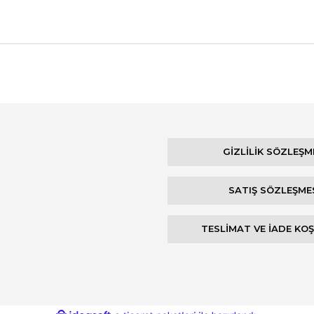
Bu ürüne ilk yorumu siz yapın!
Yorum Yaz
GİZLİLİK SÖZLEŞM
SATIŞ SÖZLEŞME
TESLİMAT VE İADE KO