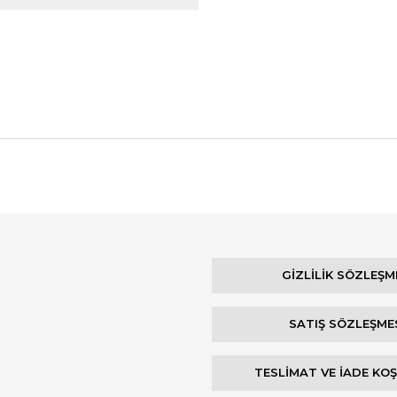
Bu ürüne ilk yorumu siz yapın!
Yorum Yaz
GİZLİLİK SÖZLEŞM
SATIŞ SÖZLEŞME
TESLİMAT VE İADE KO