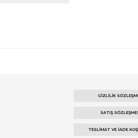
Bu ürüne ilk yorumu siz yapın!
Yorum Yaz
GİZLİLİK SÖZLEŞM
SATIŞ SÖZLEŞME
TESLİMAT VE İADE KO