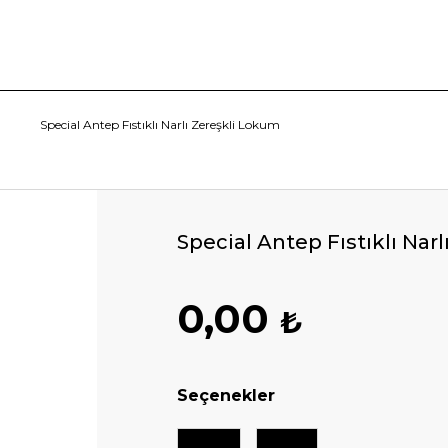
Special Antep Fıstıklı Narlı Zereşkli Lokum
Special Antep Fıstıklı Nar
0,00
₺
Seçenekler
500 Gr
750 Gr