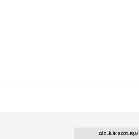
Bu ürüne ilk yorumu siz yapın!
Yorum Yaz
GİZLİLİK SÖZLEŞM