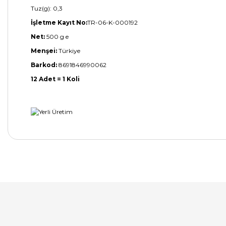
Tuz(g): 0,3
İşletme Kayıt No:
TR-06-K-000192
Net:
500 g e
Menşei:
Türkiye
Barkod:
8691846990062
12 Adet = 1 Koli