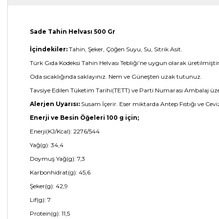
Sade Tahin Helvası 500 Gr
İçindekiler:
Tahin, Şeker, Çöğen Suyu, Su, Sitrik Asit.
Türk Gıda Kodeksi Tahin Helvası Tebliği’ne uygun olarak üretilmiştir
Oda sıcaklığında saklayınız. Nem ve Güneşten uzak tutunuz.
Tavsiye Edilen Tüketim Tarihi(TETT) ve Parti Numarası Ambalaj üze
Alerjen Uyarısı:
Susam İçerir. Eser miktarda Antep Fıstığı ve Ceviz 
Enerji ve Besin Öğeleri 100 g için;
Enerji(KJ/Kcal): 2276/544
Yağ(g): 34,4
Doymuş Yağ(g): 7,3
Karbonhidrat(g): 45,6
Şeker(g): 42,9
Lif(g): 7
Protein(g): 11,5