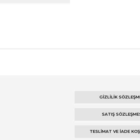
Bu ürüne ilk yorumu siz yapın!
Yorum Yaz
GİZLİLİK SÖZLEŞM
SATIŞ SÖZLEŞME
TESLİMAT VE İADE KO